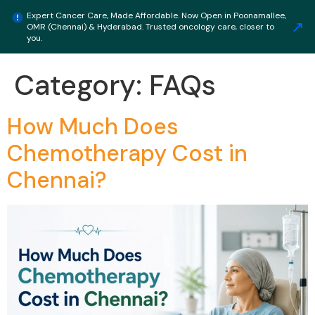
Expert Cancer Care, Made Affordable. Now Open in Poonamallee,
↗
OMR (Chennai) & Hyderabad. Trusted oncology care, closer to
Get Estimate
you.
Category:
FAQs
How Much Does
Chemotherapy Cost in
Chennai?