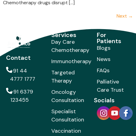
Chemotherapy drugs disrupt […]
Next
→
Services
For
Patients
Day Care
Blogs
Chemotherapy
Contact
News
Immunotherapy
FAQs
+91 44
Targeted
4777 1777
Therapy
Palliative
Care Trust
+91 6379
Oncology
123455
Socials
Consultation
Specialist
Consultation
Vaccination